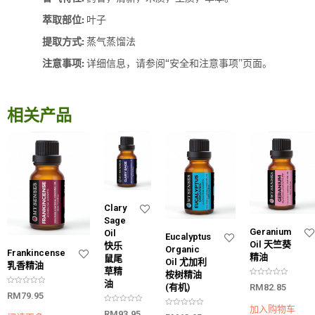
萃取部位:
叶子
提取方式:
蒸气蒸馏法
注意事项:
详细信息，请参阅“安全和注意事项”页面。
相关产品
Clary
Sage
Geranium
Oil
Eucalyptus
Oil 天竺葵
快乐
Organic
Frankincense
精油
鼠尾
Oil 尤加利
乳香精油
草精
桉树精油
评
油
RM
82.85
(有机)
分
评
RM
79.95
0
分
&
0
加入购物车
评
s
&
RM
93.95
评