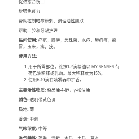
促进愈合伤口
增强免疫力
帮助控制暗疮粉刺、调理油性肌肤
帮助口腔和牙龈护理
民间使用:
痤疮，脚癣，念珠菌，水痘，唇疱疹，感
冒，玉米，癣，疣。
使用方法:
用于所需部位，涂抹1-2滴精油以 MY SENSES 荷
荷巴油稀释或乳霜。最大稀释度为15%。
使用5-10滴在喷雾器中扩香。
主要活性物质:
萜品烯-4-醇，γ-松油烯
颜色:
透明带黄色调
质地:
薄
香调:
中调
气味浓度:
中等
香气特性:
药香，清新，木质，土质，草本。