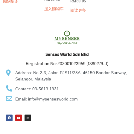
阅读更多
分
RM
63.95
o
s
分
0
l
o
0
&
;
l
&
加入购物车
s
阅读更多
5
;
s
o
5
o
l
l
;
;
5
5
Senses World Sdn Bhd
Registration No: 202001023959 (1380279-U)
Address: No 2-3, Jalan PJS11/28A, 46150 Bandar Sunway,
Selangor. Malaysia
Contact: 03-5613 1931
Email: info@mysensesworld.com